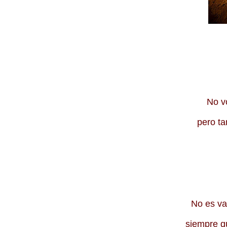
No 
pero 
No es v
siempre q