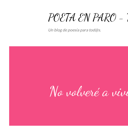
POETA EN PARO -
Un blog de poesía para tod@s.
No volveré a vivi