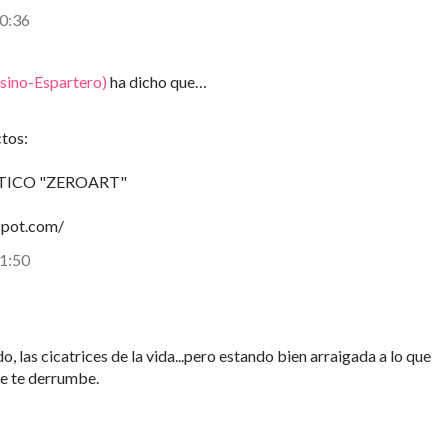
 0:36
sino-Espartero)
ha dicho que…
tos:
ICO "ZEROART"
spot.com/
 1:50
do, las cicatrices de la vida...pero estando bien arraigada a lo que
ue te derrumbe.